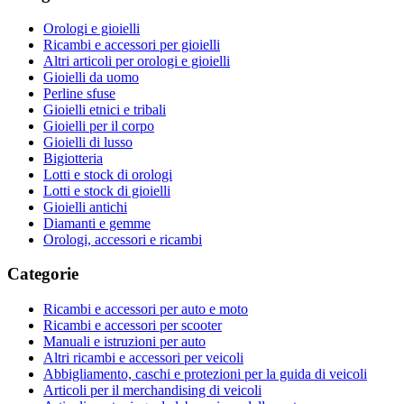
Orologi e gioielli
Ricambi e accessori per gioielli
Altri articoli per orologi e gioielli
Gioielli da uomo
Perline sfuse
Gioielli etnici e tribali
Gioielli per il corpo
Gioielli di lusso
Bigiotteria
Lotti e stock di orologi
Lotti e stock di gioielli
Gioielli antichi
Diamanti e gemme
Orologi, accessori e ricambi
Categorie
Ricambi e accessori per auto e moto
Ricambi e accessori per scooter
Manuali e istruzioni per auto
Altri ricambi e accessori per veicoli
Abbigliamento, caschi e protezioni per la guida di veicoli
Articoli per il merchandising di veicoli