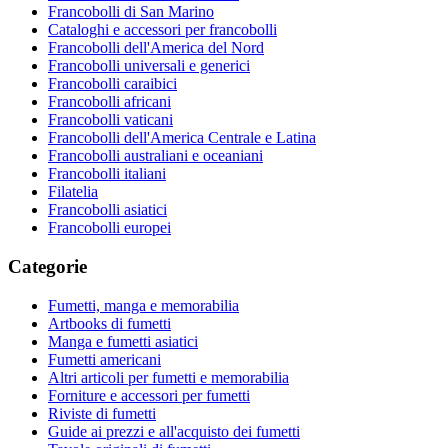
Francobolli di San Marino
Cataloghi e accessori per francobolli
Francobolli dell'America del Nord
Francobolli universali e generici
Francobolli caraibici
Francobolli africani
Francobolli vaticani
Francobolli dell'America Centrale e Latina
Francobolli australiani e oceaniani
Francobolli italiani
Filatelia
Francobolli asiatici
Francobolli europei
Categorie
Fumetti, manga e memorabilia
Artbooks di fumetti
Manga e fumetti asiatici
Fumetti americani
Altri articoli per fumetti e memorabilia
Forniture e accessori per fumetti
Riviste di fumetti
Guide ai prezzi e all'acquisto dei fumetti