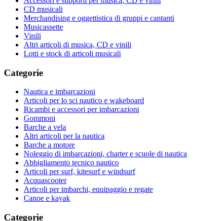
Accessori e supporti per musica, CD e vinili
CD musicali
Merchandising e oggettistica di gruppi e cantanti
Musicassette
Vinili
Altri articoli di musica, CD e vinili
Lotti e stock di articoli musicali
Categorie
Nautica e imbarcazioni
Articoli per lo sci nautico e wakeboard
Ricambi e accessori per imbarcazioni
Gommoni
Barche a vela
Altri articoli per la nautica
Barche a motore
Noleggio di imbarcazioni, charter e scuole di nautica
Abbigliamento tecnico nautico
Articoli per surf, kitesurf e windsurf
Acquascooter
Articoli per imbarchi, equipaggio e regate
Canoe e kayak
Categorie