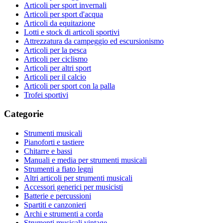
Articoli per sport invernali
Articoli per sport d'acqua
Articoli da equitazione
Lotti e stock di articoli sportivi
Attrezzatura da campeggio ed escursionismo
Articoli per la pesca
Articoli per ciclismo
Articoli per altri sport
Articoli per il calcio
Articoli per sport con la palla
Trofei sportivi
Categorie
Strumenti musicali
Pianoforti e tastiere
Chitarre e bassi
Manuali e media per strumenti musicali
Strumenti a fiato legni
Altri articoli per strumenti musicali
Accessori generici per musicisti
Batterie e percussioni
Spartiti e canzonieri
Archi e strumenti a corda
Strumenti musicali vintage