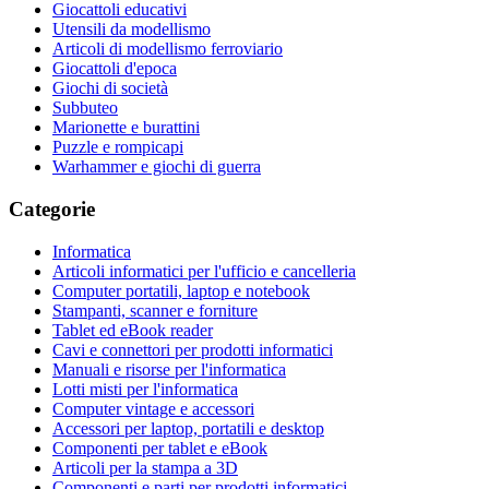
Giocattoli educativi
Utensili da modellismo
Articoli di modellismo ferroviario
Giocattoli d'epoca
Giochi di società
Subbuteo
Marionette e burattini
Puzzle e rompicapi
Warhammer e giochi di guerra
Categorie
Informatica
Articoli informatici per l'ufficio e cancelleria
Computer portatili, laptop e notebook
Stampanti, scanner e forniture
Tablet ed eBook reader
Cavi e connettori per prodotti informatici
Manuali e risorse per l'informatica
Lotti misti per l'informatica
Computer vintage e accessori
Accessori per laptop, portatili e desktop
Componenti per tablet e eBook
Articoli per la stampa a 3D
Componenti e parti per prodotti informatici