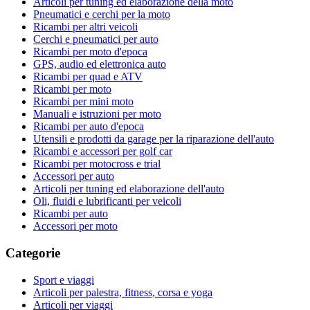
Articoli per tuning ed elaborazione della moto
Pneumatici e cerchi per la moto
Ricambi per altri veicoli
Cerchi e pneumatici per auto
Ricambi per moto d'epoca
GPS, audio ed elettronica auto
Ricambi per quad e ATV
Ricambi per moto
Ricambi per mini moto
Manuali e istruzioni per moto
Ricambi per auto d'epoca
Utensili e prodotti da garage per la riparazione dell'auto
Ricambi e accessori per golf car
Ricambi per motocross e trial
Accessori per auto
Articoli per tuning ed elaborazione dell'auto
Oli, fluidi e lubrificanti per veicoli
Ricambi per auto
Accessori per moto
Categorie
Sport e viaggi
Articoli per palestra, fitness, corsa e yoga
Articoli per viaggi