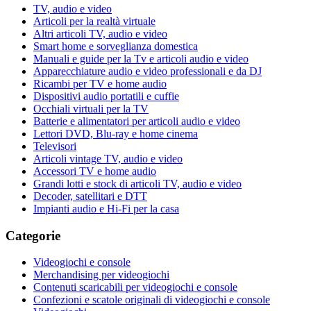
TV, audio e video
Articoli per la realtà virtuale
Altri articoli TV, audio e video
Smart home e sorveglianza domestica
Manuali e guide per la Tv e articoli audio e video
Apparecchiature audio e video professionali e da DJ
Ricambi per TV e home audio
Dispositivi audio portatili e cuffie
Occhiali virtuali per la TV
Batterie e alimentatori per articoli audio e video
Lettori DVD, Blu-ray e home cinema
Televisori
Articoli vintage TV, audio e video
Accessori TV e home audio
Grandi lotti e stock di articoli TV, audio e video
Decoder, satellitari e DTT
Impianti audio e Hi-Fi per la casa
Categorie
Videogiochi e console
Merchandising per videogiochi
Contenuti scaricabili per videogiochi e console
Confezioni e scatole originali di videogiochi e console