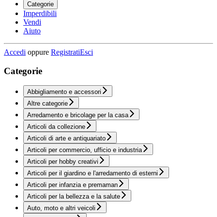
Categorie
Imperdibili
Vendi
Aiuto
Accedi
oppure
Registrati
Esci
Categorie
Abbigliamento e accessori
Altre categorie
Arredamento e bricolage per la casa
Articoli da collezione
Articoli di arte e antiquariato
Articoli per commercio, ufficio e industria
Articoli per hobby creativi
Articoli per il giardino e l'arredamento di esterni
Articoli per infanzia e premaman
Articoli per la bellezza e la salute
Auto, moto e altri veicoli