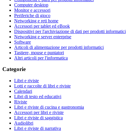
Computer desktop
Monitor e accessori
Periferiche di gioco
Networking e reti home
Accessori per tablet ed eBook
Dispositivi per l'archiviazione di dati per prodotti informatici
Networking e server enterprise
Software
Articoli di alimentazione per prodotti informatici
Tastiere, mouse e puntatori
Altri articoli per l'informatica
Categorie
Libri e riviste
Lotti e raccolte di libri e riviste
Calendari
Libri di testo ed educativi
Riviste
Libri e riviste di cucina e gastronomia
Accessori per libri e riviste
Libri e riviste di saggistica
Audiolibri
Libri e riviste di narrativa