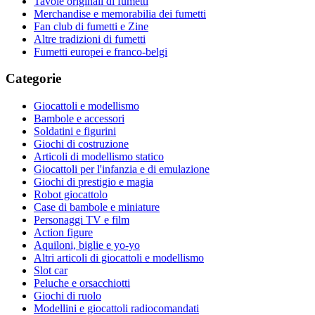
Tavole originali di fumetti
Merchandise e memorabilia dei fumetti
Fan club di fumetti e Zine
Altre tradizioni di fumetti
Fumetti europei e franco-belgi
Categorie
Giocattoli e modellismo
Bambole e accessori
Soldatini e figurini
Giochi di costruzione
Articoli di modellismo statico
Giocattoli per l'infanzia e di emulazione
Giochi di prestigio e magia
Robot giocattolo
Case di bambole e miniature
Personaggi TV e film
Action figure
Aquiloni, biglie e yo-yo
Altri articoli di giocattoli e modellismo
Slot car
Peluche e orsacchiotti
Giochi di ruolo
Modellini e giocattoli radiocomandati